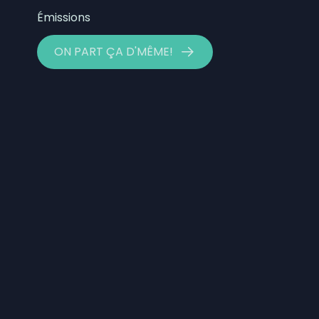
5 août 2026
|
Élections 2026: le Parti qu
Émissions
5 août 2026
|
Essipit conclue une entente 
ON PART ÇA D'MÊME!
Nitassinan