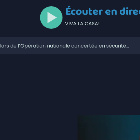
Écouter en dire
VIVA LA CASA!
lors de l’Opération nationale concertée en sécurité
t | La foudre en cause pour de nombreux feux de forêt
iants destinés à la Minganie
s une semaine à Nutashkuan | Anomalies dans le
curité routière avec de nouvelles mesures de
 la fermeture préventive du chemin de fer QNS&L au nord
cessus électoral dans la communauté de Nutashkuan
n du personnel en santé?