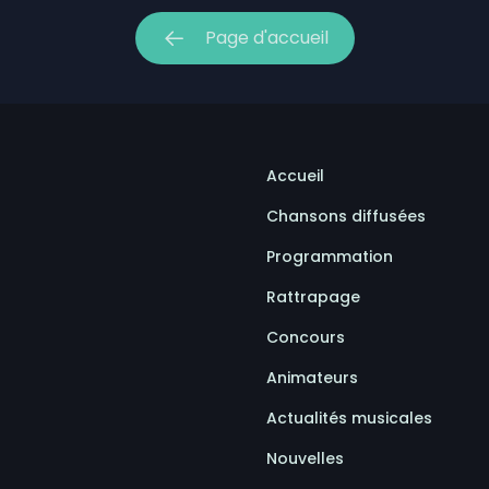
le Rond-Point s’en vient au parc des Écureuils de Sept-
Page d'accueil
let 2026 | un peu plus chaud que la moyenne, beaucoup
Accueil
Chansons diffusées
Programmation
Rattrapage
Concours
Animateurs
Actualités musicales
Nouvelles