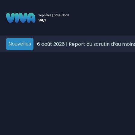
404 - Viva 94,1 Côte-Nord
Nouvelles
6 août 2026
|
Report du scrutin d’au moin
processus électoral
6 août 2026
|
Port-Cartier renforce la sé
signalisation
5 août 2026
|
Les fortes pluies ont causé
de Sept-Îles
5 août 2026
|
Des anomalies dans le pro
5 août 2026
|
Vers une meilleure rétentio
5 août 2026
|
Élections 2026: le Parti qu
5 août 2026
|
Essipit conclue une entente 
Nitassinan
5 août 2026
|
Basée à Sept-Îles-Uashat, X
de la diversité ethnoculturelle