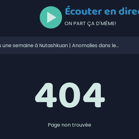
Écouter en dire
ON PART ÇA D'MÊME!
s une semaine à Nutashkuan | Anomalies dans le
curité routière avec de nouvelles mesures de
404
 la fermeture préventive du chemin de fer QNS&L au nord
cessus électoral dans la communauté de Nutashkuan
n du personnel en santé?
ébécois conserve son avance dans les intentions de vote
pour encadrer l’exploration des terres rares sur le
Page non trouvée
CUBES choisie parmi les finalistes des Bourses d’honneur