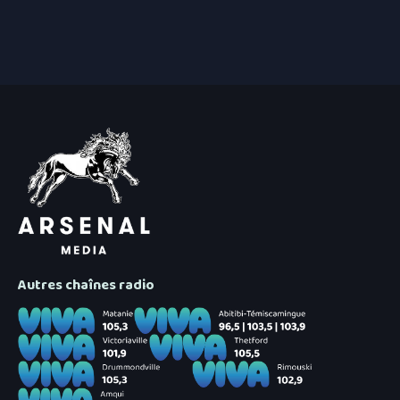
5 août 2026
|
L’Ultratrail 2026 du Centre 
Îles
4 août 2026
|
Bilan météo Côte-Nord juil
moins de pluie
Autres chaînes radio