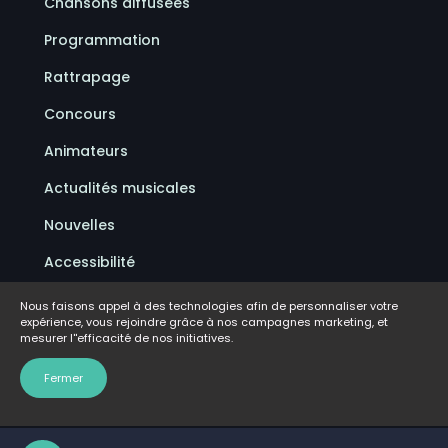
Chansons diffusées
Programmation
Rattrapage
Concours
Animateurs
Actualités musicales
Nouvelles
Accessibilité
Politique de confidentialité
Nous faisons appel à des technologies afin de personnaliser votre
expérience, vous rejoindre grâce à nos campagnes marketing, et
Conditions d'utilisation
mesurer l''efficacité de nos initiatives.
FAQ
Fermer