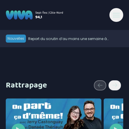
Nouvelles
Report du scrutin d’au moins une semaine à
Nutashkuan | Anomalies dans le processus électoral
Port-Cartier renforce la sécurité routière avec de
nouvelles mesures de signalisation
Les fortes pluies ont causé la fermeture préventive du
chemin de fer QNS&L au nord de Sept-Îles
Des anomalies dans le processus électoral dans la
communauté de Nutashkuan
Vers une meilleure rétention du personnel en santé?
Élections 2026: le Parti québécois conserve son
Rattrapage
avance dans les intentions de vote
Essipit conclue une entente pour encadrer
l’exploration des terres rares sur le Nitassinan
Basée à Sept-Îles-Uashat, XCUBES choisie parmi les
finalistes des Bourses d’honneur de la diversité
L’Ultratrail 2026 du Centre le Rond-Point s’en vient au
ethnoculturelle
parc des Écureuils de Sept-Îles
Bilan météo Côte-Nord juillet 2026 | un peu plus
chaud que la moyenne, beaucoup moins de pluie