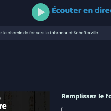
Écouter en dire
 le chemin de fer vers le Labrador et Schefferville
rdique accompagnera une 6 e cohorte d’initiatives
ue sous le signe de la franchise pour le projet de lien
i
lors de l’Opération nationale concertée en sécurité
t | La foudre en cause pour de nombreux feux de forêt
iants destinés à la Minganie
s une semaine à Nutashkuan | Anomalies dans le
Remplissez le f
curité routière avec de nouvelles mesures de