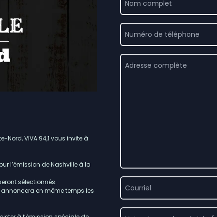
 la fermeture préventive du chemin de fer QNS&L au nord
cessus électoral dans la communauté de Nutashkuan
e-Nord, VIVA 94,1 vous invite à
ur l’émission de Nashville à la
eront sélectionnés.
ck annoncera en même temps les
ister à l’émission spéciale de