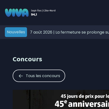
Nouvelles
7 août 2026
|
La fermeture se prolonge sur
7 août 2026
|
Incubateur-Accélérateur No
touristiques
6 août 2026
|
Première consultation publiq
maritime Minganie–Gaspésie via Anticost
Concours
6 août 2026
|
600 embarcations vérifiées 
nautique de la SQ
6 août 2026
|
Bilan de la SOPFEU en juille
Tous les concours
dans le nord
6 août 2026
|
Saisie à Sept-Îles de stupéf
6 août 2026
|
Report du scrutin d’au moin
processus électoral
6 août 2026
|
Port-Cartier renforce la sé
signalisation