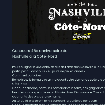
5 août 2026
|
Les fortes pluies ont causé
de Sept-Îles
5 août 2026
|
Des anomalies dans le pro
Concours 45e anniversaire de
Nashville à la Côte-Nord
Pour souligner le 45e anniversaire de l’émission Nashville à la Côt
participer au concours « 45 jours de prix en ondes ».
Comment participer :
Remplissez le formulaire en indiquant votre demande spéciale po
Côte-Nord.
Chaque semaine, parmi les participants inscrits, des gagnants s
Leur demande spéciale sera diffusée dans l’émission, et Yanni
gagnants des prix de la semaine.
Au total, 45 prix seront remis pendant la durée du concours.
Chaque gagnant recevra également une paire de billets pour ass