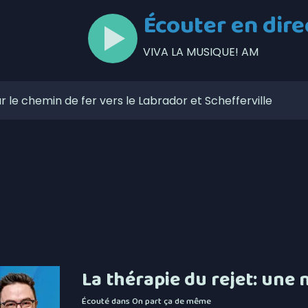
Écouter en dire
VIVA LA MUSIQUE! AM
 le chemin de fer vers le Labrador et Schefferville
rdique accompagnera une 6 e cohorte d’initiatives
ue sous le signe de la franchise pour le projet de lien
i
lors de l’Opération nationale concertée en sécurité
t | La foudre en cause pour de nombreux feux de forêt
iants destinés à la Minganie
s une semaine à Nutashkuan | Anomalies dans le
La thérapie du rejet: une
curité routière avec de nouvelles mesures de
Écouté dans
On part ça de même