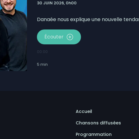
30 JUIN 2026, 0h00
 la fermeture préventive du chemin de fer QNS&L au nord
cessus électoral dans la communauté de Nutashkuan
Danaée nous explique une nouvelle tendan
Écouter
00:00
5
min
Accueil
Chansons diffusées
Programmation