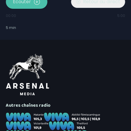
Écouter
Retour au direct
00:00
5:00
5
min
Autres chaînes radio