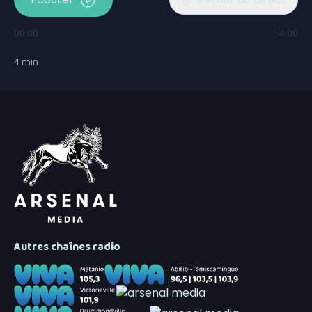
00:00
4:00
4
min
Autres chaînes radio