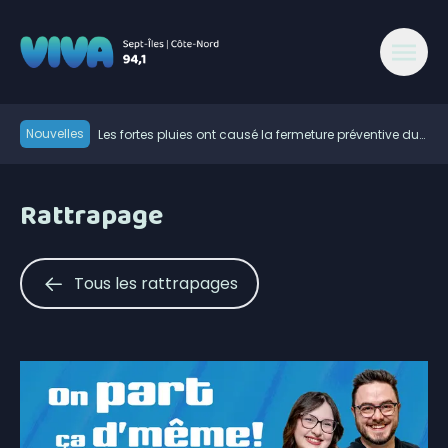
Nouvelles
Les fortes pluies ont causé la fermeture préventive du
chemin de fer QNS&L au nord de Sept-Îles
Des anomalies dans le processus électoral dans la
communauté de Nutashkuan
Vers une meilleure rétention du personnel en santé?
Rattrapage
Élections 2026: le Parti québécois conserve son
avance dans les intentions de vote
Essipit conclue une entente pour encadrer
l’exploration des terres rares sur le Nitassinan
Basée à Sept-Îles-Uashat, XCUBES choisie parmi les
Tous les rattrapages
finalistes des Bourses d’honneur de la diversité
L’Ultratrail 2026 du Centre le Rond-Point s’en vient au
ethnoculturelle
parc des Écureuils de Sept-Îles
Bilan météo Côte-Nord juillet 2026 | un peu plus
chaud que la moyenne, beaucoup moins de pluie
La Manicouagan se réjouit de l’arrivée d’un nouveau
transporteur aérien
Jugement de la Cour supérieure | Air Liaison de
nouveau éligible au programme pour des vols à tarif
réduit en Basse-Côte-Nord