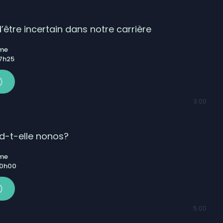
’être incertain dans notre carrière
ême
 7h25
3:00
nd-t-elle nonos?
ême
 0h00
5:00