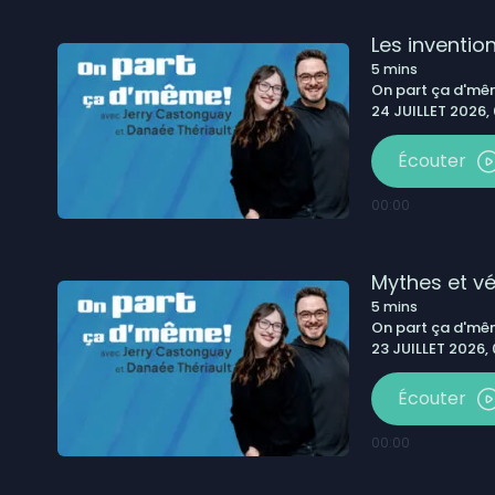
Les invention
5
mins
On part ça d'm
24 JUILLET 2026,
Écouter
00:00
Mythes et vér
5
mins
On part ça d'm
23 JUILLET 2026,
Écouter
00:00