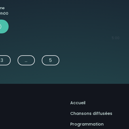
ême
 0h00
5:00
3
...
5
Accueil
Chansons diffusées
Programmation