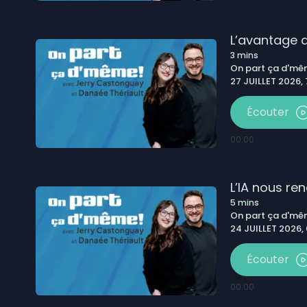
L’avantage d
3
mins
On part ça d'm
27 JUILLET 2026,
Écouter
00:00
L’IA nous re
5
mins
On part ça d'm
24 JUILLET 2026,
Écouter
00:00