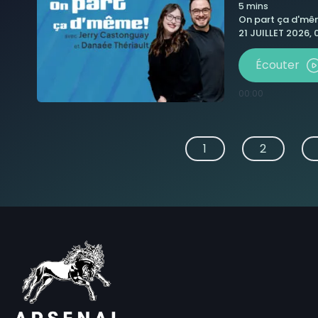
5
mins
On part ça d'm
21 JUILLET 2026,
Écouter
00:00
1
2