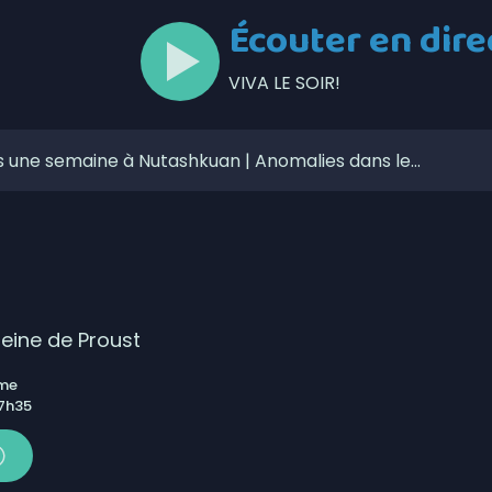
Écouter en dire
VIVA LE SOIR!
s une semaine à Nutashkuan | Anomalies dans le
curité routière avec de nouvelles mesures de
 la fermeture préventive du chemin de fer QNS&L au nord
cessus électoral dans la communauté de Nutashkuan
n du personnel en santé?
leine de Proust
ébécois conserve son avance dans les intentions de vote
ême
 7h35
pour encadrer l’exploration des terres rares sur le
CUBES choisie parmi les finalistes des Bourses d’honneur