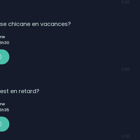
3:00
le Rond-Point s’en vient au parc des Écureuils de Sept-
let 2026 | un peu plus chaud que la moyenne, beaucoup
 se chicane en vacances?
ême
 6h30
3:00
est en retard?
ême
 6h35
3:00