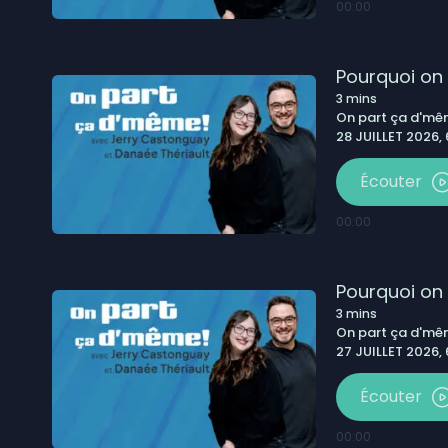
00:00
5 août 2026
|
L’Ultratrail 2026 du Centre 
Îles
4 août 2026
|
Bilan météo Côte-Nord juil
Pourquoi on
moins de pluie
3
mins
On part ça d'm
28 JUILLET 2026,
Écouter
00:00
Pourquoi on 
3
mins
On part ça d'm
27 JUILLET 2026,
Écouter
00:00