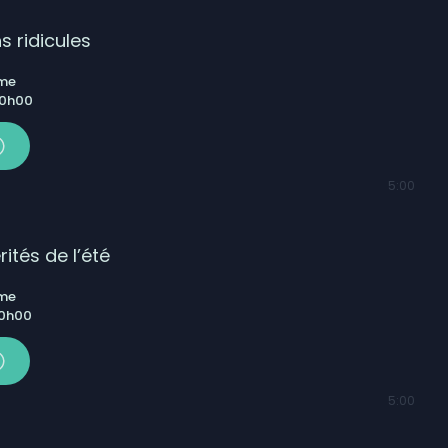
s ridicules
ême
 0h00
5:00
ités de l’été
ême
 0h00
5:00