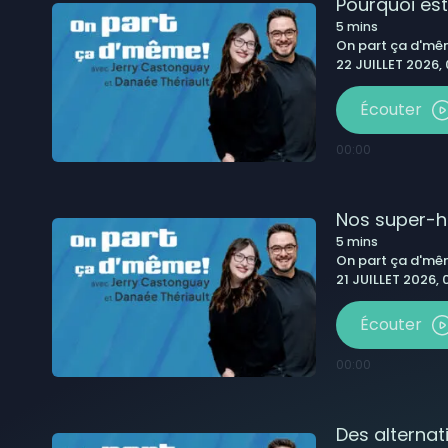
Pourquoi es
5
mins
On part ça d'm
22 JUILLET 2026,
Écouter
00:00
Nos super-hé
5
mins
On part ça d'm
21 JUILLET 2026,
Écouter
00:00
Des alterna