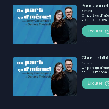
Pourquoi re
5
mins
On part ça d'm
23 JUILLET 2026,
Écouter
00:00
Chaque bibit
5
mins
On part ça d'm
22 JUILLET 2026,
Écouter
00:00