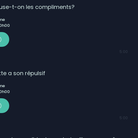
fuse-t-on les compliments?
ême
 0h00
5:00
te a son répulsif
ême
 0h00
5:00