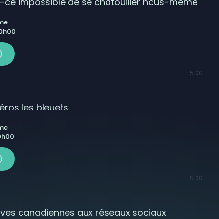
t-ce impossible de se chatouiller nous-même
ême
 0h00
5:00
ros les bleuets
ême
 0h00
5:00
tives canadiennes aux réseaux sociaux